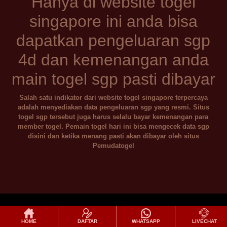
Hanya di website togel
singapore ini anda bisa
dapatkan pengeluaran sgp
4d dan kemenangan anda
main togel sgp pasti dibayar
Salah satu indikator dari website togel singapore terpercaya
adalah menyediakan data pengeluaran sgp yang resmi. Situs
togel sgp tersebut juga harus selalu bayar kemenangan para
member togel. Pemain togel hari ini bisa mengecek data sgp
disini dan ketika menang pasti akan dibayar oleh situs
Pemudatogel
HOME
DAFTAR
WHATSAPP
LIVECHAT