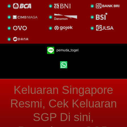
pemuda_togel
Keluaran Singapore
Resmi, Cek Keluaran
SGP Di sini,